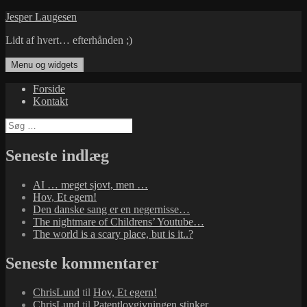
Hop
Jesper Laugesen
til
Lidt af hvert… efterhånden ;)
indhold
Menu og widgets
Forside
Kontakt
Søg
efter:
Seneste indlæg
AI … meget sjovt, men …
Hov, Et egern!
Den danske sang er en negernisse…
The nightmare of Childrens’ Youtube…
The world is a scary place, but is it..?
Seneste kommentarer
ChrisLund
til
Hov, Et egern!
ChrisLund
til
Patentlovgivningen stinker…