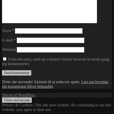
Navn
*
E-mail
*
Websted
Gem mit navn, mail og websted i denne browser til næste gang
jeg kommenterer.
Dette site anvender Akismet til at reducere spam.
Læs om hvordan
din kommentar bliver behandlet
.
Drevet af WordPress
Privacy & Cookies: This site uses cookies. By continuing to use this
website, you agree to their use.