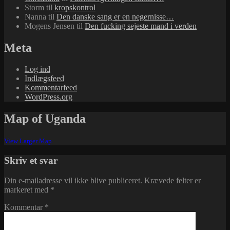
Storm
til
kropskontrol
Nanna
til
Den danske sang er en negernisse…
Mogens Jensen
til
Den fucking sejeste mand i verden
Meta
Log ind
Indlægsfeed
Kommentarfeed
WordPress.org
Map of Uganda
View Larger Map
Skriv et svar
Din e-mailadresse vil ikke blive publiceret.
Krævede felter er
markeret med
*
Kommentar
*