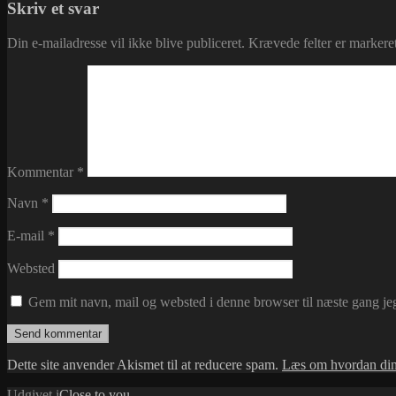
Skriv et svar
Din e-mailadresse vil ikke blive publiceret.
Krævede felter er marker
Kommentar
*
Navn
*
E-mail
*
Websted
Gem mit navn, mail og websted i denne browser til næste gang j
Dette site anvender Akismet til at reducere spam.
Læs om hvordan din
Udgivet i
Close to you