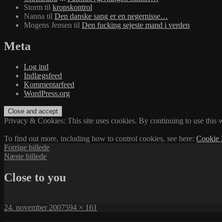
Storm
til
kropskontrol
Nanna
til
Den danske sang er en negernisse…
Mogens Jensen
til
Den fucking sejeste mand i verden
Meta
Log ind
Indlægsfeed
Kommentarfeed
WordPress.org
Privacy & Cookies: This site uses cookies. By continuing to use this w
To find out more, including how to control cookies, see here:
Cookie 
Forrige billede
Næste billede
Close to you
Udgivet
Fuld
24. november 2007
594 × 161
i
størrelse