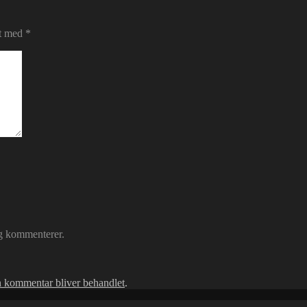
et med
*
eg kommenterer.
 kommentar bliver behandlet
.