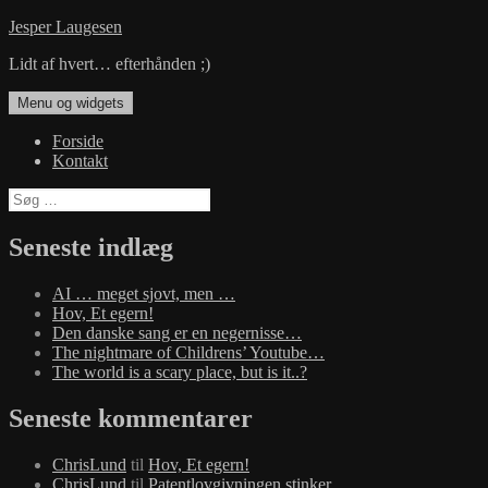
Hop
Jesper Laugesen
til
Lidt af hvert… efterhånden ;)
indhold
Menu og widgets
Forside
Kontakt
Søg
efter:
Seneste indlæg
AI … meget sjovt, men …
Hov, Et egern!
Den danske sang er en negernisse…
The nightmare of Childrens’ Youtube…
The world is a scary place, but is it..?
Seneste kommentarer
ChrisLund
til
Hov, Et egern!
ChrisLund
til
Patentlovgivningen stinker…