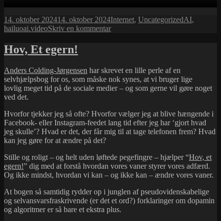
Udgivet
Kategorier
Tags
14. oktober 2024
14. oktober 2024
Internet
,
Uncategorized
AI
,
i
til
hailuoai.video
Skriv en kommentar
AI
…
Hov, Et egern!
meget
sjovt,
Anders Colding-Jørgensen
har skrevet en lille perle af en
men
selvhjælpsbog for os, som måske nok synes, at vi bruger lige
…
lovlig meget tid på de sociale medier – og som gerne vil gøre noget
ved det.
Hvorfor tjekker jeg så ofte? Hvorfor vælger jeg at blive hængende i
Facebook- eller Instagram-feedet lang tid efter jeg har ‘gjort hvad
jeg skulle’? Hvad er det, der får mig til at tage telefonen frem? Hvad
kan jeg gøre for at ændre på det?
Stille og roligt – og helt uden løftede pegefingre – hjælper “
Hov, et
egern!
” dig med at forstå hvordan vores vaner styrer vores adfærd.
Og ikke mindst, hvordan vi kan – og ikke kan – ændre vores vaner.
At bogen så samtidig rydder op i junglen af pseudovidenskabelige
og selvansvarsfraskrivende (er det et ord?) forklaringer om dopamin
og algoritmer er så bare et ekstra plus.