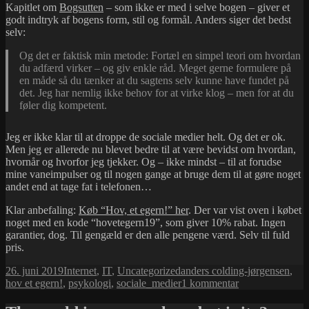
Kapitlet om
Bogsutten
– som ikke er med i selve bogen – giver et
godt indtryk af bogens form, stil og formål. Anders siger det bedst
selv:
Og det er faktisk min metode: Fortæl en simpel teori om hvordan
du adfærd virker – og giv enkle råd. Meget gerne formulere på
en måde så du tænker at du sagtens selv kunne have fundet på
det. Jeg har nemlig ikke behov for at virke klog – men for at du
føler dig kompetent.
Jeg er ikke klar til at droppe de sociale medier helt. Og det er ok.
Men jeg er allerede nu blevet bedre til at være bevidst om hvordan,
hvornår og hvorfor jeg tjekker. Og – ikke mindst – til at forudse
mine vaneimpulser og til nogen gange at bruge dem til at gøre noget
andet end at tage fat i telefonen…
Klar anbefaling:
Køb “Hov, et egern!” her
. Der var vist oven i købet
noget med en kode “hovetegern19”, som giver 10% rabat. Ingen
garantier, dog. Til gengæld er den alle pengene værd. Selv til fuld
pris.
Udgivet
Kategorier
Tags
26. juni 2019
Internet
,
IT
,
Uncategorized
anders colding-jørgensen
,
i
til
hov et egern!
,
psykologi
,
sociale_medier
1 kommentar
Hov,
Et