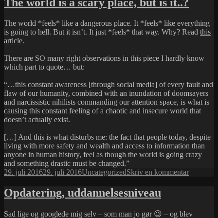
The world is a scary place, but is it..?
egern!
The world *feels* like a dangerous place. It *feels* like everything
is going to hell. But it isn’t. It just *feels* that way. Why? Read
this
article
.
There are SO many right observations in this piece I hardly know
which part to quote… but:
“…this constant awareness [through social media] of every fault and
flaw of our humanity, combined with an inundation of doomsayers
and narcissistic nihilists commanding our attention space, is what is
causing this constant feeling of a chaotic and insecure world that
doesn’t actually exist.
[…] And this is what disturbs me: the fact that people today, despite
living with more safety and wealth and access to information than
anyone in human history, feel as though the world is going crazy
and something drastic must be changed.”
Udgivet
Kategorier
til
29. juli 2016
29. juli 2016
Uncategorized
Skriv en kommentar
i
The
world
Opdatering, uddannelsesniveau
is
a
Sad lige og googlede mig selv – som man jo gør 😉 – og blev
scary