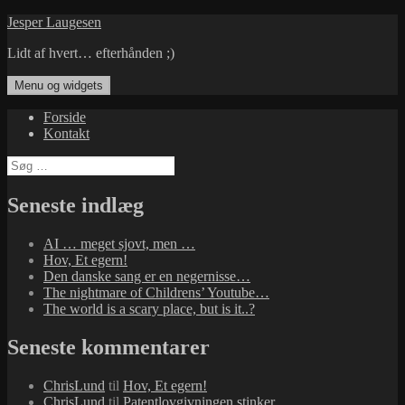
Hop
Jesper Laugesen
til
Lidt af hvert… efterhånden ;)
indhold
Menu og widgets
Forside
Kontakt
Søg
efter:
Seneste indlæg
AI … meget sjovt, men …
Hov, Et egern!
Den danske sang er en negernisse…
The nightmare of Childrens’ Youtube…
The world is a scary place, but is it..?
Seneste kommentarer
ChrisLund
til
Hov, Et egern!
ChrisLund
til
Patentlovgivningen stinker…