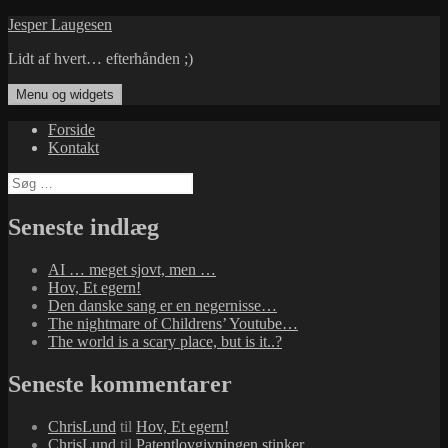
Hop
Jesper Laugesen
til
Lidt af hvert… efterhånden ;)
indhold
Menu og widgets
Forside
Kontakt
Søg
efter:
Seneste indlæg
AI … meget sjovt, men …
Hov, Et egern!
Den danske sang er en negernisse…
The nightmare of Childrens’ Youtube…
The world is a scary place, but is it..?
Seneste kommentarer
ChrisLund
til
Hov, Et egern!
ChrisLund
til
Patentlovgivningen stinker…