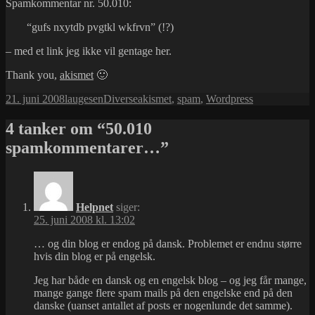
Spamkommentar nr. 50.010:
“gufs nxytdb pvgtkl wkfrvn” (!?)
– med et link jeg ikke vil gentage her.
Thank you,
akismet
🙂
Udgivet
Forfatter
Kategorier
Tags
21. juni 2008
laugesen
Diverse
akismet
,
spam
,
Wordpress
i
4 tanker om “50.010
spamkommentarer…”
Helpnet
siger:
25. juni 2008 kl. 13:02
… og din blog er endog på dansk. Problemet er endnu større
hvis din blog er på engelsk.
Jeg har både en dansk og en engelsk blog – og jeg får mange,
mange gange flere spam mails på den engelske end på den
danske (uanset antallet af posts er nogenlunde det samme).