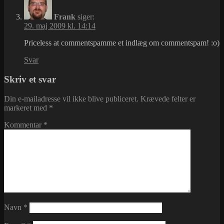
Frank
siger:
29. maj 2009 kl. 14:14
Priceless at commentspamme et indlæg om commentspam! :o)
Svar
Skriv et svar
Din e-mailadresse vil ikke blive publiceret.
Krævede felter er
markeret med
*
Kommentar
*
Navn
*