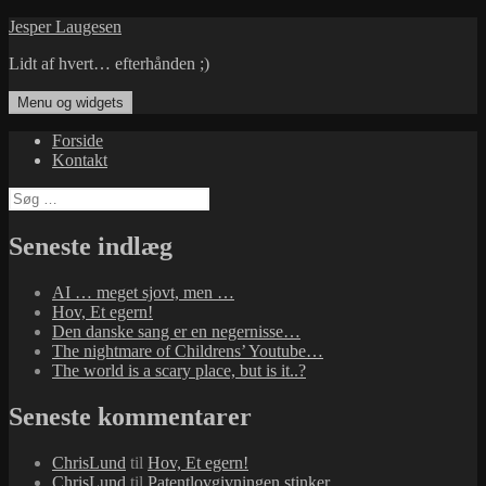
Hop
Jesper Laugesen
til
Lidt af hvert… efterhånden ;)
indhold
Menu og widgets
Forside
Kontakt
Søg
efter:
Seneste indlæg
AI … meget sjovt, men …
Hov, Et egern!
Den danske sang er en negernisse…
The nightmare of Childrens’ Youtube…
The world is a scary place, but is it..?
Seneste kommentarer
ChrisLund
til
Hov, Et egern!
ChrisLund
til
Patentlovgivningen stinker…