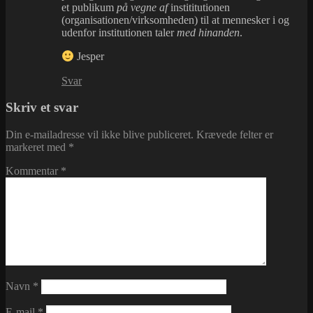
et publikum
på vegne af
instititutionen
(organisationen/virksomheden) til at mennesker i og
udenfor institutionen taler
med hinanden
.
Jesper
Svar
Skriv et svar
Din e-mailadresse vil ikke blive publiceret.
Krævede felter er
markeret med
*
Kommentar
*
Navn
*
E-mail
*