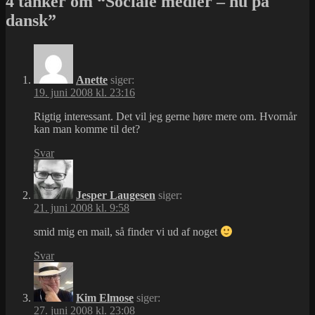
4 tanker om “Sociale medier – nu på
dansk”
Anette
siger:
19. juni 2008 kl. 23:16
Rigtig interessant. Det vil jeg gerne høre mere om. Hvornår
kan man komme til det?
Svar
Jesper Laugesen
siger:
21. juni 2008 kl. 9:58
smid mig en mail, så finder vi ud af noget
Svar
Kim Elmose
siger:
27. juni 2008 kl. 23:08