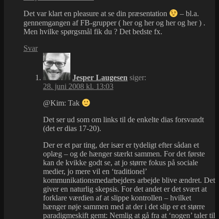
Det var klart en pleasure at se din præsentation
– bl.a.
gennemgangen af FB-grupper ( her og her og her og her ) .
Men hvilke spørgsmål fik du ? Det bedste fx.
Svar
Jesper Laugesen
siger:
28. juni 2008 kl. 13:03
@Kim: Tak
Det ser ud som om links til de enkelte dias forsvandt
(det er dias 17-20).
Der er et par ting, der især er tydeligt efter sådan et
oplæg – og de hænger stærkt sammen. For det første
kan de kvikke godt se, at jo større fokus på sociale
medier, jo mere vil en ‘traditionel’
kommunikationsmedarbejders arbejde blive ændret. Det
giver en naturlig skepsis. For det andet er det svært at
forklare værdien af at slippe kontrollen – hvilket
hænger nøje sammen med at der i det slip er et større
paradigmeskift gemt: Nemlig at gå fra at ‘nogen’ taler til