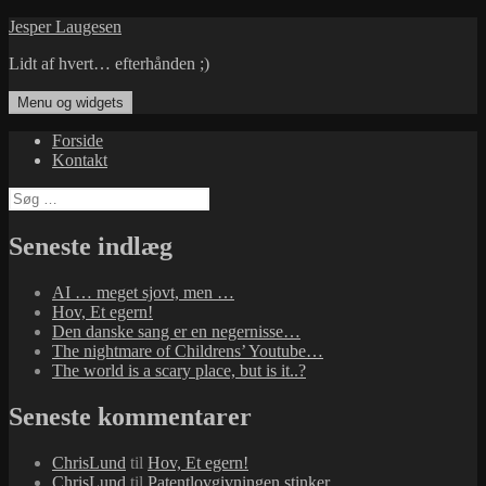
Hop
Jesper Laugesen
til
Lidt af hvert… efterhånden ;)
indhold
Menu og widgets
Forside
Kontakt
Søg
efter:
Seneste indlæg
AI … meget sjovt, men …
Hov, Et egern!
Den danske sang er en negernisse…
The nightmare of Childrens’ Youtube…
The world is a scary place, but is it..?
Seneste kommentarer
ChrisLund
til
Hov, Et egern!
ChrisLund
til
Patentlovgivningen stinker…