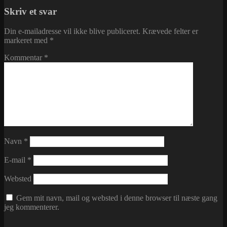
Skriv et svar
Din e-mailadresse vil ikke blive publiceret.
Krævede felter er
markeret med
*
Kommentar
*
Navn
*
E-mail
*
Websted
Gem mit navn, mail og websted i denne browser til næste gang
jeg kommenterer.