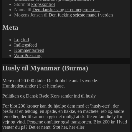
Storm
til
kropskontrol
Nanna
til
Den danske sang er en negernisse…
Mogens Jensen
til
Den fucking sejeste mand i verden
Meta
Log ind
Indlægsfeed
Kommentarfeed
WordPress.org
Husly til Myanmar (Burma)
Mere end 20.000 døde. Det dobbelte antal savnede.
Hundredetusinder (!) er hjemløse.
Politiken
og
Dansk Røde Kors
samler ind til husly.
For blot 200 kroner kan du hjælpe dem med et ’husly-sæt’, der
består af en teltdug, en spade, en hakke, en machete, reb og andre
remedier, der til sammen gør det muligt at skaffe en familie ly for
vejr og vind. Pengene omfatter også transporten. Blot 200 kr. Hvad
venter du på? Det er nemt:
Støt her
,
her
eller