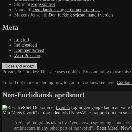
Storm
til
kropskontrol
Nanna
til
Den danske sang er en negernisse…
Mogens Jensen
til
Den fucking sejeste mand i verden
Meta
Log ind
Indlægsfeed
Kommentarfeed
WordPress.org
Privacy & Cookies: This site uses cookies. By continuing to use this w
To find out more, including how to control cookies, see here:
Cookie 
Non-Euclidiansk aprilsnar!
De kommer
hvert år
(og nogen gange kan man være lid
Min “
årets favorit
” er dog uden tvivl NewsVines rapport om den smelte
Aerial photographs taken by Dyer show a sprawling stone city 
architecture in any other part of the world”. (
Peter Merel, New