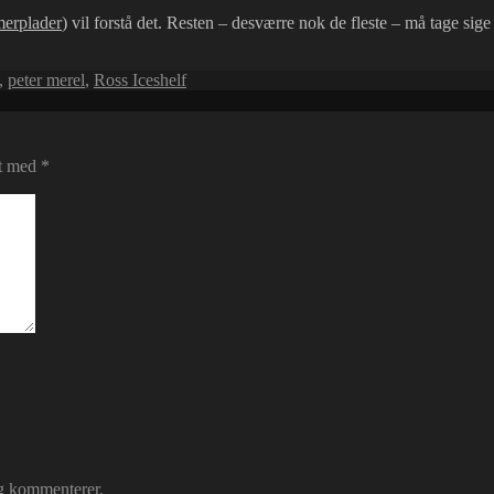
erplader
) vil forstå det. Resten – desværre nok de fleste – må tage sig
,
peter merel
,
Ross Iceshelf
et med
*
eg kommenterer.