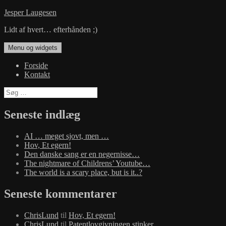
Hop
Jesper Laugesen
til
Lidt af hvert… efterhånden ;)
indhold
Menu og widgets
Forside
Kontakt
Søg
efter:
Seneste indlæg
AI … meget sjovt, men …
Hov, Et egern!
Den danske sang er en negernisse…
The nightmare of Childrens’ Youtube…
The world is a scary place, but is it..?
Seneste kommentarer
ChrisLund
til
Hov, Et egern!
ChrisLund
til
Patentlovgivningen stinker…