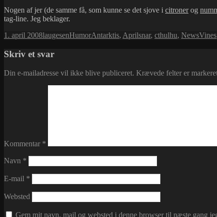
Nogen af jer (de samme få, som kunne se det sjove i
citroner
og
numm
tag-line. Jeg beklager.
Udgivet
Forfatter
Kategorier
Tags
1. april 2008
laugesen
Humor
Antarktis
,
Aprilsnar
,
cthulhu
,
NewsVines
i
Skriv et svar
Din e-mailadresse vil ikke blive publiceret.
Krævede felter er marker
Kommentar
*
Navn
*
E-mail
*
Websted
Gem mit navn, mail og websted i denne browser til næste gang j