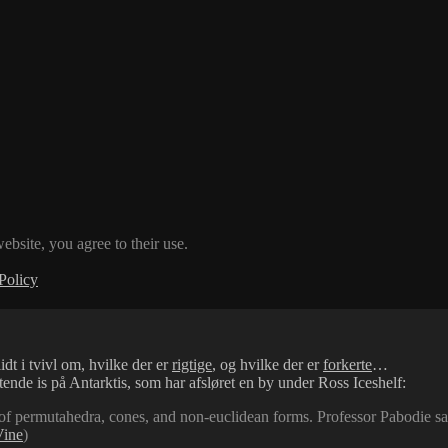
ebsite, you agree to their use.
Policy
t i tvivl om, hvilke der er
rigtige
, og hvilke der er
forkerte
…
nde is på Antarktis, som har afsløret en by under Ross Iceshelf:
of permutahedra, cones, and non-euclidean forms. Professor Pabodie say
Vine
)