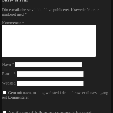
Din e-mailadresse vil ikke blive publiceret.
Krævede felter er
markeret med
*
Kommentar
*
Navn
*
E-mail
*
Websted
Gem mit navn, mail og websted i denne browser til næste gang
jeg kommenterer.
Notify me of follow-up comments by email.