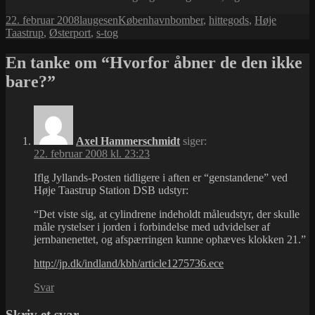
Udgivet
Forfatter
Kategorier
Tags
22. februar 2008
laugesen
København
bomber
,
hittegods
,
Høje
i
Taastrup
,
Østerport
,
s-tog
En tanke om “Hvorfor åbner de den ikke
bare?”
Axel Hammerschmidt
siger:
22. februar 2008 kl. 23:23
Iflg Jyllands-Posten tidligere i aften er “genstandene” ved
Høje Taastrup Station DSB udstyr:
“Det viste sig, at cylindrene indeholdt måleudstyr, der skulle
måle rystelser i jorden i forbindelse med udvidelser af
jernbanenettet, og afspærringen kunne ophæves klokken 21.”
http://jp.dk/indland/kbh/article1275736.ece
Svar
Skriv et svar