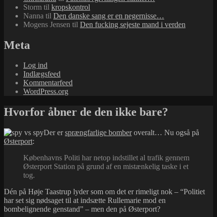
Storm
til
kropskontrol
Nanna
til
Den danske sang er en negernisse…
Mogens Jensen
til
Den fucking sejeste mand i verden
Meta
Log ind
Indlægsfeed
Kommentarfeed
WordPress.org
Hvorfor åbner de den ikke bare?
Der er
sprængfarlige bomber
overalt… Nu også på
Østerport
:
Københavns Politi har netop indstillet al trafik gennem
Østerport Station på grund af en mistænkelig taske i et
tog.
Dén på Høje Taastrup lyder som om det er rimeligt nok – “Politiet
har set sig nødsaget til at indsætte Rullemarie mod en
bombelignende genstand” – men den på Østerport?