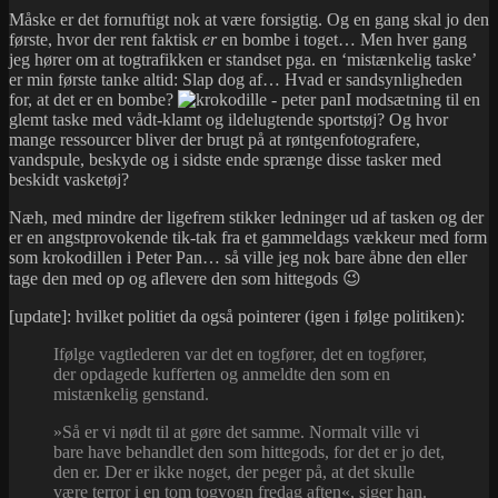
Måske er det fornuftigt nok at være forsigtig. Og en gang skal jo den
første, hvor der rent faktisk
er
en bombe i toget… Men hver gang
jeg hører om at togtrafikken er standset pga. en ‘mistænkelig taske’
er min første tanke altid: Slap dog af… Hvad er sandsynligheden
for, at det er en bombe?
I modsætning til en
glemt taske med vådt-klamt og ildelugtende sportstøj? Og hvor
mange ressourcer bliver der brugt på at røntgenfotografere,
vandspule, beskyde og i sidste ende sprænge disse tasker med
beskidt vasketøj?
Næh, med mindre der ligefrem stikker ledninger ud af tasken og der
er en angstprovokende tik-tak fra et gammeldags vækkeur med form
som krokodillen i Peter Pan… så ville jeg nok bare åbne den eller
tage den med op og aflevere den som hittegods 😉
[update]: hvilket politiet da også pointerer (igen i følge politiken):
Ifølge vagtlederen var det en togfører, det en togfører,
der opdagede kufferten og anmeldte den som en
mistænkelig genstand.
»Så er vi nødt til at gøre det samme. Normalt ville vi
bare have behandlet den som hittegods, for det er jo det,
den er. Der er ikke noget, der peger på, at det skulle
være terror i en tom togvogn fredag aften«, siger han.