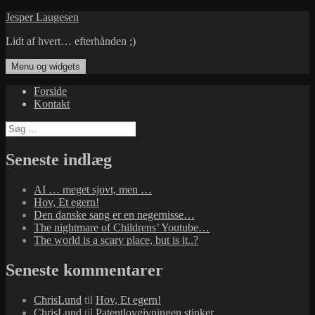
Hop
Jesper Laugesen
til
Lidt af hvert… efterhånden ;)
indhold
Menu og widgets
Forside
Kontakt
Søg
efter:
Seneste indlæg
AI … meget sjovt, men …
Hov, Et egern!
Den danske sang er en negernisse…
The nightmare of Childrens’ Youtube…
The world is a scary place, but is it..?
Seneste kommentarer
ChrisLund
til
Hov, Et egern!
ChrisLund
til
Patentlovgivningen stinker…