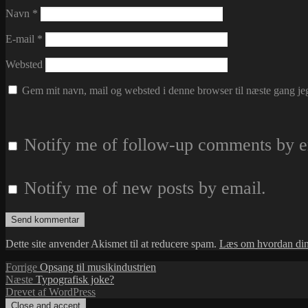
Navn
*
E-mail
*
Websted
Gem mit navn, mail og websted i denne browser til næste gang j
Notify me of follow-up comments by e
Notify me of new posts by email.
Dette site anvender Akismet til at reducere spam.
Læs om hvordan din
Indlægsnavigation
Forrige
Forrige
Opsang til musikindustrien
Næste
indlæg:
Næste
Typografisk joke?
indlæg:
Drevet af WordPress