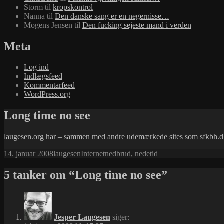
Storm
til
kropskontrol
Nanna
til
Den danske sang er en negernisse…
Mogens Jensen
til
Den fucking sejeste mand i verden
Meta
Log ind
Indlægsfeed
Kommentarfeed
WordPress.org
Long time no see
laugesen.org
har – sammen med andre udemærkede sites som
sfkbh.
Udgivet
Forfatter
Kategorier
Tags
14. januar 2008
laugesen
Internet
nedbrud
,
nedetid
i
5 tanker om “Long time no see”
Jesper Laugesen
siger: