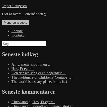
Hop
Jesper Laugesen
til
Lidt af hvert… efterhånden ;)
indhold
Menu og widgets
Forside
Kontakt
Søg
efter:
Seneste indlæg
AI … meget sjovt, men …
Hov, Et egern!
Den danske sang er en negernisse…
The nightmare of Childrens’ Youtube…
The world is a scary place, but is it..?
Seneste kommentarer
ChrisLund
til
Hov, Et egern!
ChrisLund
til
Patentlovgivningen stinker…