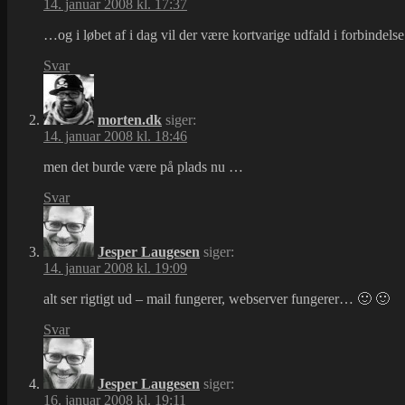
14. januar 2008 kl. 17:37
…og i løbet af i dag vil der være kortvarige udfald i forbinde
Svar
morten.dk
siger:
14. januar 2008 kl. 18:46
men det burde være på plads nu …
Svar
Jesper Laugesen
siger:
14. januar 2008 kl. 19:09
alt ser rigtigt ud – mail fungerer, webserver fungerer… 🙂 🙂
Svar
Jesper Laugesen
siger:
16. januar 2008 kl. 19:11