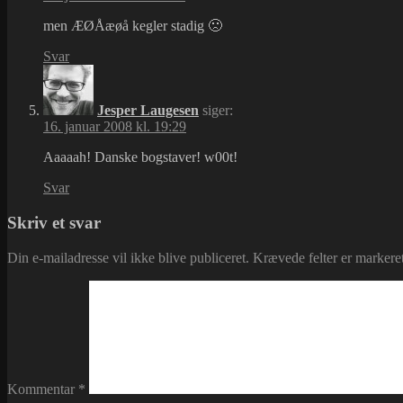
men ÆØÅæøå kegler stadig 🙁
Svar
Jesper Laugesen
siger:
16. januar 2008 kl. 19:29
Aaaaah! Danske bogstaver! w00t!
Svar
Skriv et svar
Din e-mailadresse vil ikke blive publiceret.
Krævede felter er marker
Kommentar
*