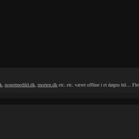
dk
,
nogetmedild.dk
,
morten.dk
etc. etc. været offline i et døgns tid… Fl