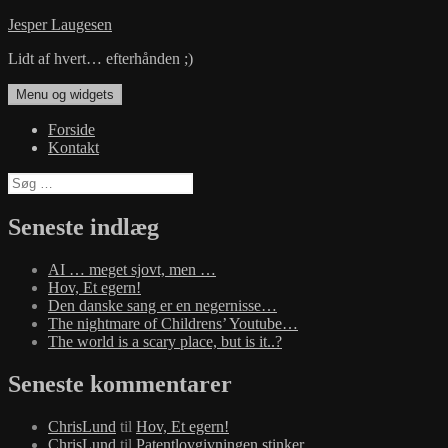
Hop
Jesper Laugesen
til
Lidt af hvert… efterhånden ;)
indhold
Menu og widgets
Forside
Kontakt
Søg
efter:
Seneste indlæg
AI … meget sjovt, men …
Hov, Et egern!
Den danske sang er en negernisse…
The nightmare of Childrens’ Youtube…
The world is a scary place, but is it..?
Seneste kommentarer
ChrisLund
til
Hov, Et egern!
ChrisLund
til
Patentlovgivningen stinker…