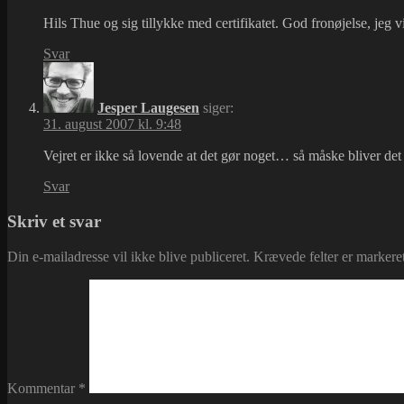
Hils Thue og sig tillykke med certifikatet. God fronøjelse, jeg v
Svar
Jesper Laugesen
siger:
31. august 2007 kl. 9:48
Vejret er ikke så lovende at det gør noget… så måske bliver det s
Svar
Skriv et svar
Din e-mailadresse vil ikke blive publiceret.
Krævede felter er marker
Kommentar
*