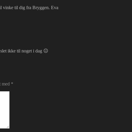
il vinke til dig fra Bryggen. Eva
let ikke til noget i dag 😐
et med
*