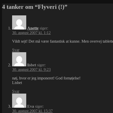
i
4 tanker om “Flyveri (!)”
Anette
siger:
30. august 2007 kl. 1:12
Vildt sejt! Det må være fantastisk at kunne. Men overvej tablette
Svar
lisbet
siger:
30. august 2007 kl. 9:23
nøj, hvor er jeg imponeret! God fornøjelse!
Lisbet
Svar
Eva
siger:
30. august 2007 kl. 15:37