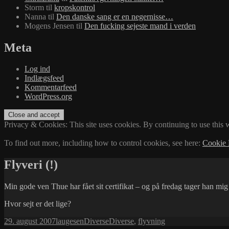
Storm
til
kropskontrol
Nanna
til
Den danske sang er en negernisse…
Mogens Jensen
til
Den fucking sejeste mand i verden
Meta
Log ind
Indlægsfeed
Kommentarfeed
WordPress.org
Privacy & Cookies: This site uses cookies. By continuing to use this w
To find out more, including how to control cookies, see here:
Cookie 
Flyveri (!)
Min gode ven Thue har fået sit certifikat – og på fredag tager han mig m
Hvor sejt er det lige?
Udgivet
Forfatter
Kategorier
Tags
29. august 2007
laugesen
Diverse
Diverse
,
flyvning