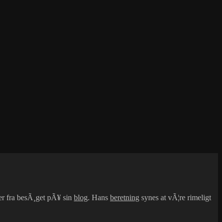
ter fra besÃ¸get pÃ¥ sin
blog
. Hans
beretning
synes at vÃ¦re rimeligt