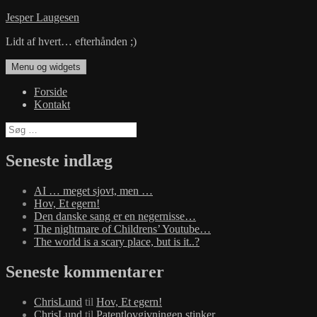
Hop
Jesper Laugesen
til
Lidt af hvert… efterhånden ;)
indhold
Menu og widgets
Forside
Kontakt
Søg
efter:
Seneste indlæg
AI … meget sjovt, men …
Hov, Et egern!
Den danske sang er en negernisse…
The nightmare of Childrens’ Youtube…
The world is a scary place, but is it..?
Seneste kommentarer
ChrisLund
til
Hov, Et egern!
ChrisLund
til
Patentlovgivningen stinker…