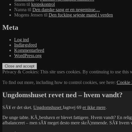
Storm
til
kropskontrol
Nanna
til
Den danske sang er en negernisse…
Mogens Jensen
til
Den fucking sejeste mand i verden
Meta
Log ind
Indlægsfeed
Kommentarfeed
WordPress.org
Privacy & Cookies: This site uses cookies. By continuing to use this w
To find out more, including how to control cookies, see here:
Cookie 
Ungdomshuset revet ned – hvem vandt?
SÃ¥ er det sket.
Ungdomshuset
Jagtvej 69
er ikke mere
.
De unge tabte. KÃ¸benhavn er blevet fattigere. Hvem vandt? En religiÃ
afbalanceret – men sÃ¥ meget desto mere skrÃ¦mmende. SÃ¥ hvem var 