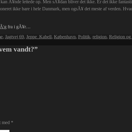
rt kan Ã¥nde lettede op. Men sÃ¥dan bliver det ikke. Er det ikke fantasti
neret ikke bare i hele Danmark, men ogsÃ¥ det meste af verden. Hvad
lÃ¦g
fra i gÃ¥r…
me
,
Jagtvej 69
,
Jeppe_Kabell
,
København
,
Politik
,
religion
,
Religion og
hvem vandt?”
et med
*