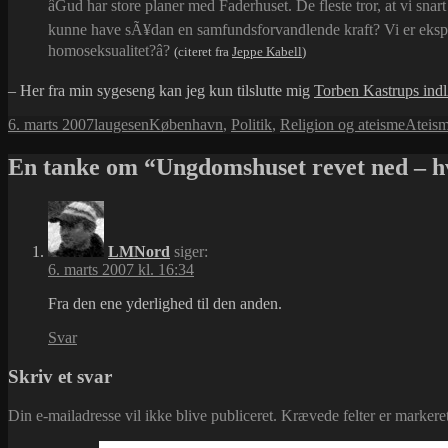
âGud har store planer med Faderhuset. De fleste tror, at vi sna
kunne have sÃ¥dan en samfundsforvandlende kraft? Vi er ekspo
homoseksualitet?â?
(citeret fra
Jeppe Kabell
)
– Her fra min sygeseng kan jeg kun tilslutte mig
Torben Kastrups ind
Udgivet
Forfatter
Kategorier
Tags
6. marts 2007
laugesen
København
,
Politik
,
Religion og ateisme
Ateis
i
En tanke om “Ungdomshuset revet ned – 
LMNord
siger:
6. marts 2007 kl. 16:34
Fra den ene yderlighed til den anden.
Svar
Skriv et svar
Din e-mailadresse vil ikke blive publiceret.
Krævede felter er marker