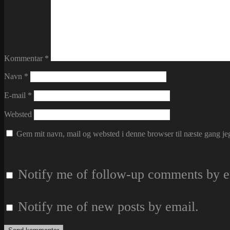
Kommentar
*
Navn
*
E-mail
*
Websted
Gem mit navn, mail og websted i denne browser til næste gang j
Notify me of follow-up comments by e
Notify me of new posts by email.