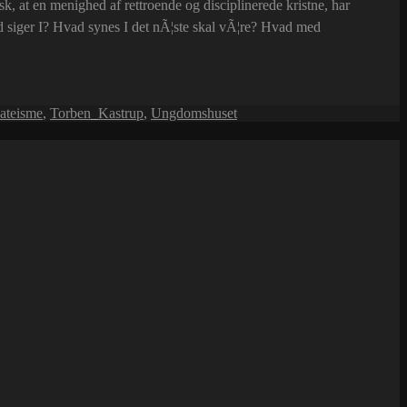
sk, at en menighed af rettroende og disciplinerede kristne, har
 siger I? Hvad synes I det nÃ¦ste skal vÃ¦re? Hvad med
 ateisme
,
Torben_Kastrup
,
Ungdomshuset