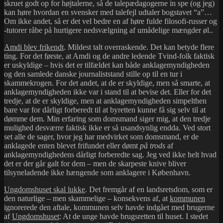
skruet godt op for højtalerne, så de talepædagogerne in spe (og jeg)
kan høre hvordan en svensker med talefejl udtaler bogstavet “a”…
Om ikke andet, så er det vel bedre en af høre fulde filosofi-russer og
-tutorer råbe på hurtigere nedsvælgning af umådelige mængder øl..
Amdi blev frikendt
. Mildest talt overraskende. Det kan betyde flere
ting. For det første, at Amdi og de andre ledende Tvind-folk faktisk
er uskyldige – hvis det er tilfældet kan både anklagemyndigheden
og den samlede danske journaliststand stille op til en tur i
skammekrogen. For det andet, at de er skyldige, men så smarte, at
anklagemyndigheden ikke var i stand til at bevise det. Eller for det
tredje, at de er skyldige, men at anklagemyndigheden simpelthen
bare var for dårligt forberedt til at byretten kunne få sig selv til at
dømme dem. Min erfaring som domsmand siger mig, at den tredje
mulighed desværre faktisk ikke er så usandsynlig endda. Ved stort
set alle de sager, hvor jeg har medvirket som domsmand, er de
anklagede enten blevet frifundet eller dømt
på trods
af
anklagemyndighedens dårligt forberedte sag. Jeg ved ikke helt hvad
det er der går galt for dem – men de skarpeste knive bliver
tilsyneladende ikke hængende som anklagere i København.
Ungdomshuset skal lukke
. Det fremgår af en landsretsdom, som er
den naturlige – men skammelige – konsekvens af, at
kommunen
ignorerede den aftale, kommunen selv havde indgået med brugerne
af
Ungdomshuset
: At de unge havde brugsretten til huset. I stedet