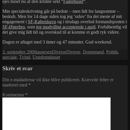
ejes huset nu af den kristne sekt “
Faderhuset
“.
Min specialeskrivning går på bedste – men lidt for langsomme –
beskub. Men for 14 dage siden tog jeg ‘orlov’ fra det meste af mit
engagement i
SF-København
og i tirsdags overlod formandsposten i
SF-Østerbro
, som
jeg modvilligt accepterede i april
. Forhåbentlig vil
det give mig lidt tid og overskud til at komme et godt ryk videre.
Dagen er aftaget med 3 timer og 47 minutter. God weekend.
Udgivet
Forfatter
Kategorier
Tags
3. september 2006
laugesen
Diverse
Diverse
,
Domsmand
,
Politik
,
i
speciale
,
Tvind
,
Ungdomshuset
Skriv et svar
Din e-mailadresse vil ikke blive publiceret.
Krævede felter er
markeret med
*
Kommentar
*