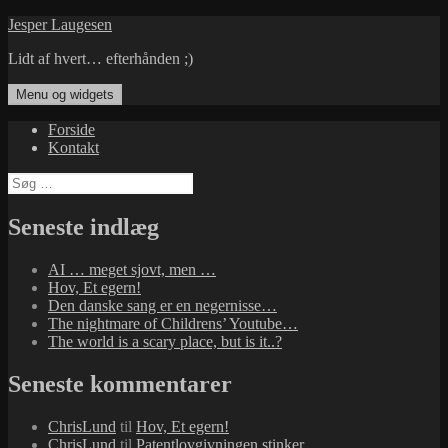
Hop
Jesper Laugesen
til
Lidt af hvert… efterhånden ;)
indhold
Menu og widgets
Forside
Kontakt
Søg
efter:
Seneste indlæg
AI … meget sjovt, men …
Hov, Et egern!
Den danske sang er en negernisse…
The nightmare of Childrens’ Youtube…
The world is a scary place, but is it..?
Seneste kommentarer
ChrisLund
til
Hov, Et egern!
ChrisLund
til
Patentlovgivningen stinker…