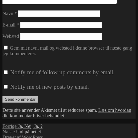
Navn
*
E-mail
*
Websted
Gem mit navn, mail og websted i denne browser til næste gang
jeg kommenterer.
Notify me of follow-up comments by email.
Notify me of new posts by email.
Dette site anvender Akismet til at reducere spam.
Læs om hvordan
din kommentar bliver behandlet
.
Indlægsnavigation
Forrige
Forrige
Ja, Nej, Ja, ?
Næste
indlæg:
Næste
Uni på nettet
indlæg:
Drevet af WordPress