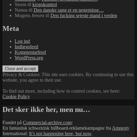
Storm
til
kropskontrol
Nanna
til
Den danske sang er en negernisse…
Mogens Jensen
til
Den fucking sejeste mand i verden
Meta
Log ind
Indlægsfeed
Kommentarfeed
WordPress.org
Privacy & Cookies: This site uses cookies. By continuing to use this
website, you agree to their use.
To find out more, including how to control cookies, see here:
Cookie Policy
Det sker ikke her, men nu…
Fundet på
Commercial-archive.com
:
En fantastisk schweizisk billboard-reklamekampagne fra
Amnesty
International:
It’s not happening here, but now
.