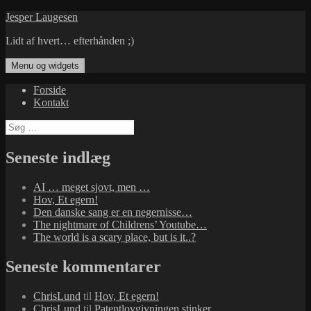
Hop
Jesper Laugesen
til
Lidt af hvert… efterhånden ;)
indhold
Menu og widgets
Forside
Kontakt
Søg
efter:
Seneste indlæg
AI … meget sjovt, men …
Hov, Et egern!
Den danske sang er en negernisse…
The nightmare of Childrens’ Youtube…
The world is a scary place, but is it..?
Seneste kommentarer
ChrisLund
til
Hov, Et egern!
ChrisLund
til
Patentlovgivningen stinker…