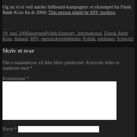
Og nu vi er ved stærke billboard-kampagner: et eksempel fra Finsk
Røde Kors fra år 2000:
This person might be HIV positive
.
Udgivet
Forfatter
Kategorier
Tags
19. juni 2006
laugesen
Politik
Amnesty_International
,
Dansk Røde
i
Kors
,
finland
,
HIV
,
menneskerettigheder
,
Politik
,
reklamer
,
Schweiz
Skriv et svar
Din e-mailadresse vil ikke blive publiceret.
Krævede felter er
markeret med
*
Kommentar
*
Navn
*