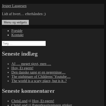
Hop
Jesper Laugesen
til
Lidt af hvert… efterhånden ;)
indhold
Menu og widgets
Forside
Kontakt
Søg
efter:
Seneste indlæg
AI … meget sjovt, men …
Hov, Et egern!
Den danske sang er en negernisse…
The nightmare of Childrens’ Youtube…
The world is a scary place, but is it..?
Seneste kommentarer
ChrisLund
til
Hov, Et egern!
ChrisLund
til
Patentlovgivningen stinker…