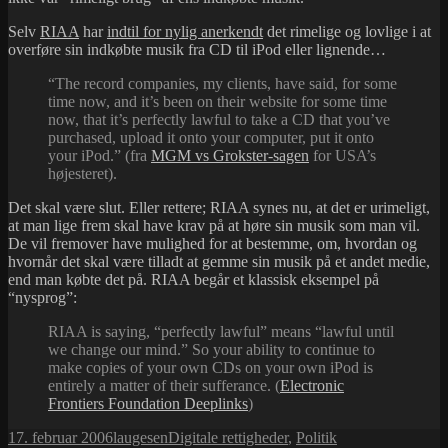
Selv
RIAA
har
indtil for nylig anerkendt
det rimelige og lovlige i at
overføre sin indkøbte musik fra CD til iPod eller lignende…
“The record companies, my clients, have said, for some
time now, and it’s been on their website for some time
now, that it’s perfectly lawful to take a CD that you’ve
purchased, upload it onto your computer, put it onto
your iPod.” (fra
MGM vs Grokster-sagen
for USA’s
højesteret).
Det skal være slut. Eller rettere; RIAA synes nu, at det er urimeligt,
at man lige frem skal have krav på at høre sin musik som man vil.
De vil fremover have mulighed for at bestemme, om, hvordan og
hvornår det skal være tilladt at gemme sin musik på et andet medie,
end man købte det på. RIAA begår et klassisk eksempel på
“nysprog”:
RIAA is saying, “perfectly lawful” means “lawful until
we change our mind.” So your ability to continue to
make copies of your own CDs on your own iPod is
entirely a matter of their sufferance. (
Electronic
Frontiers Foundation Deeplinks
)
Udgivet
Forfatter
Kategorier
Tags
17. februar 2006
laugesen
Digitale rettigheder
,
Politik