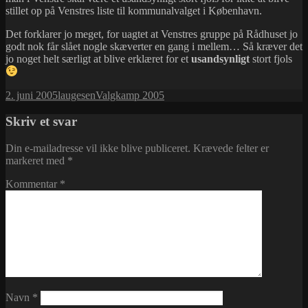
stillet op på Venstres liste til kommunalvalget i København.
Det forklarer jo meget, for uagtet at Venstres gruppe på Rådhuset jo
godt nok får slået nogle skæverter en gang i mellem… Så kræver det
jo noget helt særligt at blive erklæret for et
usandsynligt
stort fjols
Udgivet
Forfatter
Kategorier
2. juni 2005
laugesen
Valgkamp 2005
i
Skriv et svar
Din e-mailadresse vil ikke blive publiceret.
Krævede felter er
markeret med
*
Kommentar
*
Navn
*