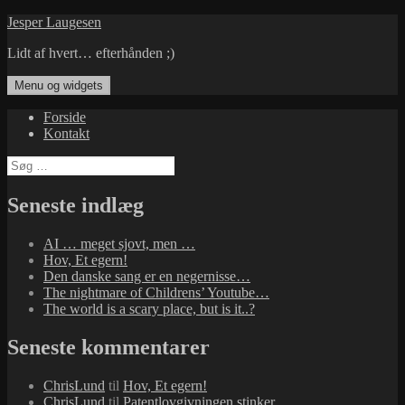
Hop
Jesper Laugesen
til
Lidt af hvert… efterhånden ;)
indhold
Menu og widgets
Forside
Kontakt
Søg
efter:
Seneste indlæg
AI … meget sjovt, men …
Hov, Et egern!
Den danske sang er en negernisse…
The nightmare of Childrens’ Youtube…
The world is a scary place, but is it..?
Seneste kommentarer
ChrisLund
til
Hov, Et egern!
ChrisLund
til
Patentlovgivningen stinker…