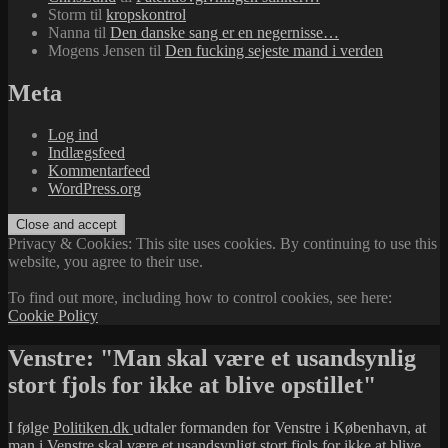
Storm
til
kropskontrol
Nanna
til
Den danske sang er en negernisse…
Mogens Jensen
til
Den fucking sejeste mand i verden
Meta
Log ind
Indlægsfeed
Kommentarfeed
WordPress.org
Privacy & Cookies: This site uses cookies. By continuing to use this
website, you agree to their use.
To find out more, including how to control cookies, see here:
Cookie Policy
Venstre: "Man skal være et usandsynlig
stort fjols for ikke at blive opstillet"
I følge
Politiken.dk
udtaler formanden for Venstre i København, at
man i Venstre skal være et usandsynligt stort fjols for ikke at blive