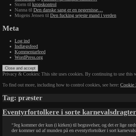
Storm
til
kropskontrol
Nanna
til
Den danske sang er en negernisse…
Mogens Jensen
til
Den fucking sejeste mand i verden
Meta
Log ind
Indlægsfeed
Kommentarfeed
WordPress.org
Privacy & Cookies: This site uses cookies. By continuing to use this w
To find out more, including how to control cookies, see here:
Cookie 
Tag:
præster
Eventyrfortolkere i sorte karnevalsdragte
“Jeg kommer der kun (i kirken) til begravelser, og det er lige ræds
der kommer ud af munden på en eventyrfortolker i sort karnevalsfr