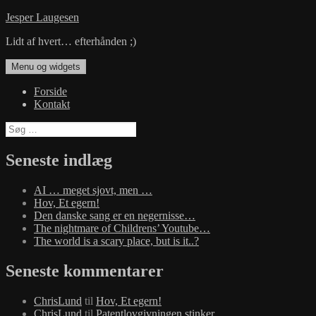
Hop
Jesper Laugesen
til
Lidt af hvert… efterhånden ;)
indhold
Menu og widgets
Forside
Kontakt
Søg
efter:
Seneste indlæg
AI … meget sjovt, men …
Hov, Et egern!
Den danske sang er en negernisse…
The nightmare of Childrens’ Youtube…
The world is a scary place, but is it..?
Seneste kommentarer
ChrisLund
til
Hov, Et egern!
ChrisLund
til
Patentlovgivningen stinker…