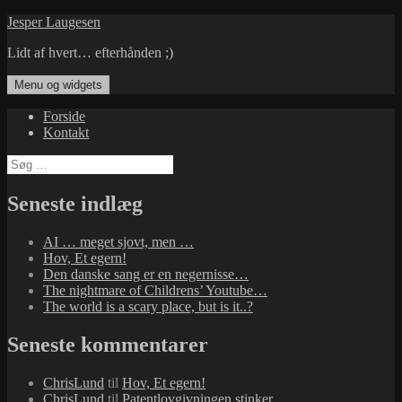
Hop
Jesper Laugesen
til
Lidt af hvert… efterhånden ;)
indhold
Menu og widgets
Forside
Kontakt
Søg
efter:
Seneste indlæg
AI … meget sjovt, men …
Hov, Et egern!
Den danske sang er en negernisse…
The nightmare of Childrens’ Youtube…
The world is a scary place, but is it..?
Seneste kommentarer
ChrisLund
til
Hov, Et egern!
ChrisLund
til
Patentlovgivningen stinker…