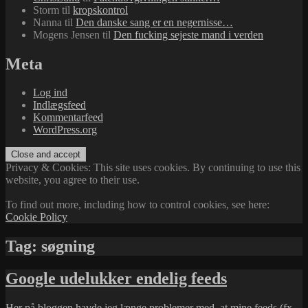
Storm
til
kropskontrol
Nanna
til
Den danske sang er en negernisse…
Mogens Jensen
til
Den fucking sejeste mand i verden
Meta
Log ind
Indlægsfeed
Kommentarfeed
WordPress.org
Privacy & Cookies: This site uses cookies. By continuing to use this
website, you agree to their use.
To find out more, including how to control cookies, see here:
Cookie Policy
Tag:
søgning
Google udelukker endelig feeds
Her på bloggen havde jeg længe problemer med, at mine feeds (fx