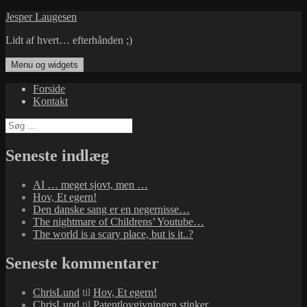
Hop
Jesper Laugesen
til
Lidt af hvert… efterhånden ;)
indhold
Menu og widgets
Forside
Kontakt
Søg
efter:
Seneste indlæg
AI … meget sjovt, men …
Hov, Et egern!
Den danske sang er en negernisse…
The nightmare of Childrens’ Youtube…
The world is a scary place, but is it..?
Seneste kommentarer
ChrisLund
til
Hov, Et egern!
ChrisLund
til
Patentlovgivningen stinker…