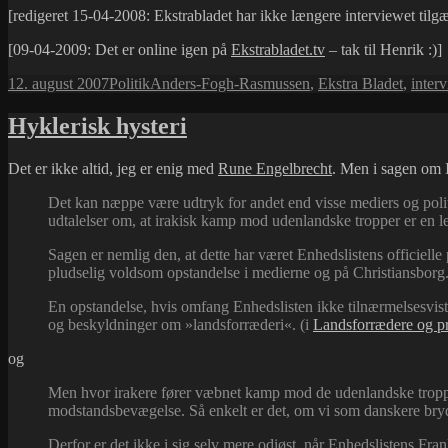
[redigeret 15-04-2008: Ekstrabladet har ikke længere interviewet til
[09-04-2009: Det er online igen på
Ekstrabladet.tv
– tak til Henrik :)]
Udgivet
Kategorier
Tags
12. august 2007
Politik
Anders-Fogh-Rasmussen
,
Ekstra Bladet
,
inter
i
Hyklerisk hysteri
Det er ikke altid, jeg er enig med
Rune Engelbrecht
. Men i sagen om I
Det kan næppe være udtryk for andet end visse mediers og polit
udtalelser om, at irakisk kamp mod udenlandske tropper er en
Sagen er nemlig den, at dette har været Enhedslistens officielle p
pludselig voldsom opstandelse i medierne og på Christiansborg
En opstandelse, hvis omfang Enhedslisten ikke tilnærmelsesvist 
og beskyldninger om »landsforræderi«. (i
Landsforrædere og pr
og
Men hvor irakere fører væbnet kamp mod de udenlandske tropper
modstandsbevægelse. Så enkelt er det, om vi som danskere bryde
Derfor er det ikke i sig selv mere odiøst, når Enhedslistens 