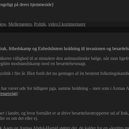
gængeligt på deres hjemmeside]
til
view
,
Mellemøsten
,
Politik
,
video
3 kommentarer
Bo
Elkjærs
interview
af
rak, frihedskamp og Enhedslistens holdning til invasionen og besættels
Anders
Fogh
ikeres villighed til at stimulere den antimuslimske bølge, når man lige
Rasmussen
 legitim modstandskamp mod en besættelsesmagt.
olitik i fire år. Blot fordi det nu gentages af én bestemt folketingskandi
.
har været ude for tidligere pga. samme holdning – men som i Asmaa Abdo
essesvigt
)
 i landet, og hvor formålet er at drive besættelsestropperne ud af Ir
r os om det eller ej.
Frank Aaen og Asmaa Abdol-Hamid støtter det, de kalder for en »legitim