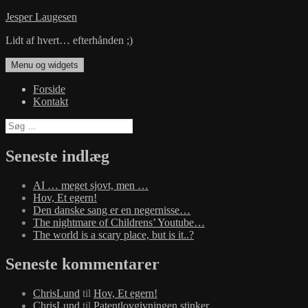
Hop
Jesper Laugesen
til
Lidt af hvert… efterhånden ;)
indhold
Menu og widgets
Forside
Kontakt
Søg
efter:
Seneste indlæg
AI … meget sjovt, men …
Hov, Et egern!
Den danske sang er en negernisse…
The nightmare of Childrens’ Youtube…
The world is a scary place, but is it..?
Seneste kommentarer
ChrisLund
til
Hov, Et egern!
ChrisLund
til
Patentlovgivningen stinker…