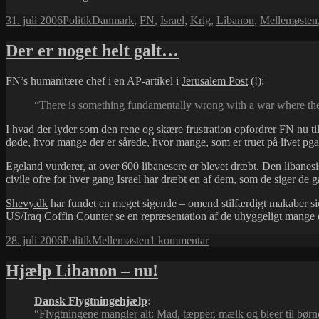
Udgivet
Kategorier
Tags
31. juli 2006
Politik
Danmark
,
FN
,
Israel
,
Krig
,
Libanon
,
Mellemøsten
i
Der er noget helt galt…
FN’s humanitære chef i en AP-artikel i
Jerusalem Post
(!):
“There is something fundamentally wrong with a war where ther
I hvad der lyder som den rene og skære frustration opfordrer FN nu t
døde, hvor mange der er sårede, hvor mange, som er truet på livet pga
Egeland vurderer, at over 600 libanesere er blevet dræbt. Den libanesi
civile ofre for hver gang Israel har dræbt en af dem, som de siger de gå
Shevy.dk
har fundet en meget sigende – omend stilfærdigt makaber sid
US/Iraq Coffin Counter
se en repræsentation af de uhyggeligt mange o
Udgivet
Kategorier
Tags
til
28. juli 2006
Politik
Mellemøsten
1 kommentar
i
Der
er
Hjælp Libanon – nu!
noget
helt
Dansk Flygtningehjælp
:
galt…
“Flygtningene mangler alt: Mad, tæpper, mælk og bleer til børn