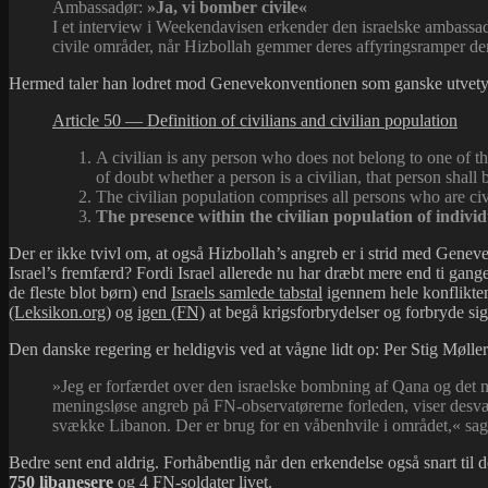
Ambassadør:
»Ja, vi bomber civile«
I et interview i Weekendavisen erkender den israelske ambassad
civile områder, når Hizbollah gemmer deres affyringsramper de
Hermed taler han lodret mod Genevekonventionen som ganske utvetydi
Article 50 — Definition of civilians and civilian population
A civilian is any person who does not belong to one of the 
of doubt whether a person is a civilian, that person shall 
The civilian population comprises all persons who are civ
The presence within the civilian population of individu
Der er ikke tvivl om, at også Hizbollah’s angreb er i strid med Geneve
Israel’s fremfærd? Fordi Israel allerede nu har dræbt mere end ti gang
de fleste blot børn) end
Israels samlede tabstal
igennem hele konflikten.
(Leksikon.org)
og
igen (FN)
at begå krigsforbrydelser og forbryde sig
Den danske regering er heldigvis ved at vågne lidt op: Per Stig Møller 
»Jeg er forfærdet over den israelske bombning af Qana og det m
meningsløse angreb på FN-observatørerne forleden, viser desvær
svække Libanon. Der er brug for en våbenhvile i området,« sagd
Bedre sent end aldrig. Forhåbentlig når den erkendelse også snart til d
750 libanesere
og 4 FN-soldater livet.