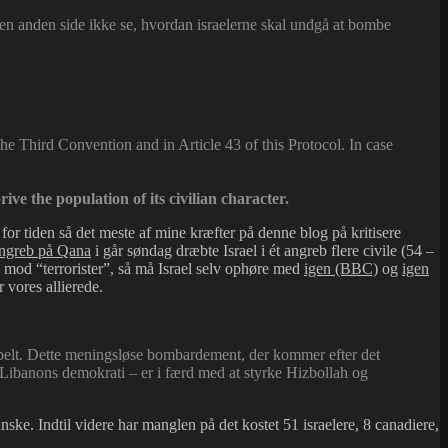
en anden side ikke se, hvordan israelerne skal undgå at bombe
 the Third Convention and in Article 43 of this Protocol. In case
ive the population of its civilian character.
for tiden så det meste af mine kræfter på denne blog på kritisere
angreb på Qana
i går søndag dræbte Israel i ét angreb flere civile (54 –
lv mod “terrorister”, så må Israel selv ophøre med
igen (BBC)
og
igen
 vores allierede.
tabelt. Dette meningsløse bombardement, der kommer efter det
 Libanons demokrati – er i færd med at styrke Hizbollah og
nske. Indtil videre har manglen på det kostet 51 israelere, 8 canadiere,