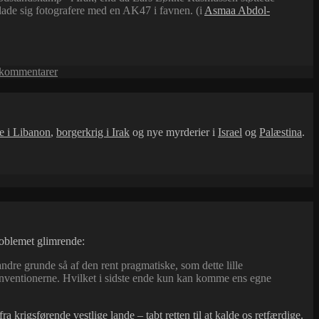
lade sig fotografere med en AK47 i favnen. (i
Asmaa Abdol-
til
 kommentarer
Hyklerisk
hysteri
 i Libanon
,
borgerkrig i Irak
og nye myrderier i
Israel
og
Palæstina
.
roblemet glimrende:
ndre grunde så af den rent pragmatiske, som dette lille
r konventionerne. Hvilket i sidste ende kun kan komme ens egne
ra krigsførende vestlige lande – tabt retten til at kalde os retfærdige.