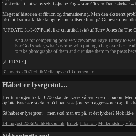
Tabt retten til at se os selv i øjnene. Og – som Citizen Dane skriver – ta
Meget af historien er fiktion og dramatisering. Men den ekstremt probl
trist, at Danmark ikke længere kan kritisere brud på Genevekonvention
[UPDATE 31/3-07]Fandt lige en artikel (
via
) af
Terry Jones fra The 
And as for compelling poor servicewoman Faye Turney to wear a 
For God’s sake, what’s wrong with putting a bag over her head? 
to take photographs of them and circulate them to the press beca
[/UPDATE]
Udgivet
Kategorier
Tags
til
31. marts 2007
Politik
Mellemøsten
1 kommentar
i
Geneve-
konventionerne
Håbet er lysegrønt…
–
hvem
Her til morgen fra kl. 0700 skal der være våbenhvile i Libanon. Men is
skal
opfatte israelske soldater på libanesisk jord som aggressorer og vil 
overholde
dem?
Så håbet er lysegrønt – men skal man tro på, at det lykkes? Nok ikke,
Udgivet
Kategorier
Tags
14. august 2006
Politik
Hizbollah
,
Israel
,
Libanon
,
Mellemøsten
,
Våbe
i