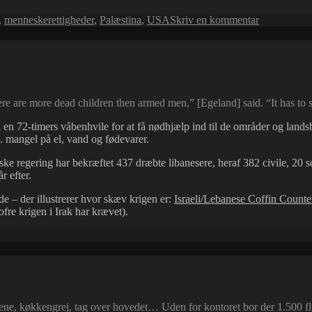
til
,
menneskerettigheder
,
Palæstina
,
USA
Skriv en kommentar
Civile
–
legitime
mål?
e are more dead children then armed men,” [Egeland] said. “It has to s
il en 72-timers våbenhvile for at få nødhjælp ind til de områder og lan
. mangel på el, vand og fødevarer.
ske regering har bekræftet 437 dræbte libanesere, heraf 382 civile, 20 s
r efter.
e – der illustrerer hvor skæv krigen er:
Israeli/Lebanese Coffin Counte
fre krigen i Irak har krævet).
ene, køkkengrej, tag over hovedet… Uden for kontoret bor der 1.500 fly