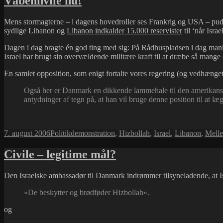
Våbenhvile nu!
Mens stormagterne – i dagens hovedroller ses Frankrig og USA – pud
sydlige Libanon og
Libanon indkalder 15.000 reservister
til ‘når Isra
Dagen i dag bragte én god ting med sig: På Rådhuspladsen i dag manife
Israel har brugt sin overvældende militære kraft til at dræbe så man
En samlet opposition, som enigt fortalte vores regering (og vedhænget 
Også her er Danmark en dikkende lammehale til den amerikanske 
antydninger af tegn på, at han vil bruge denne position til at l
Udgivet
Kategorier
Tags
7. august 2006
Politik
demonstration
,
Hizbollah
,
Israel
,
Libanon
,
Mell
i
Civile – legitime mål?
Den Israelske ambassadør til Danmark indrømmer tilsyneladende, at Isra
»De beskytter og brødføder Hizbollah«.
og