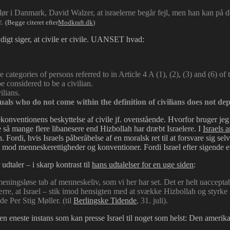
ør i Danmark, David Walzer, at israelerne begår fejl, men han kan på d
r.
(Begge citeret efter
Modkraft.dk
)
gt siger, at civile er civile. UANSET hvad:
categories of persons referred to in Article 4 A (1), (2), (3) and (6) of
be considered to be a civilian.
ilians.
als who do not come within the definition of civilians does not depr
konventionens beskyttelse af civile jf. ovenstående. Hvorfor bruger jeg 
e så mange flere libanesere end Hizbollah har dræbt Israelere. I
Israels 
 Fordi, hvis Israels påberåbelse af en moralsk ret til at forsvare sig se
 mod menneskerettigheder og konventioner. Fordi Israel efter sigende er
udtaler – i skarp kontrast til
hans udtalelser for en uge siden
:
eningsløse tab af menneskeliv, som vi her har set. Det er helt uaccep
re, at Israel – stik imod hensigten med at svække Hizbollah og styrke
e Per Stig Møller. (til
Berlingske Tidende
, 31. juli).
en eneste instans som kan presse Israel til noget som helst: Den amerika