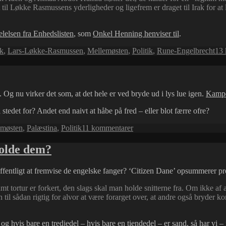
l Løkke Rasmussens yderligheder og ligefrem er draget til Irak for at 
lelsen fra Enhedslisten
, som
Onkel Henning henviser til
.
ak
,
Lars-Løkke-Rasmussen
,
Mellemøsten
,
Politik
,
Rune-Engelbrecht
13
. Og nu virker det som, at det hele er ved bryde ud i lys lue igen.
Kampe
stedet for? Andet end naivt at håbe på fred – eller blot færre ofre?
til
emøsten
,
Palæstina
,
Politik
11 kommentarer
og
volden
holde dem?
fortsætter
ffentligt at fremvise de engelske fanger? ‘Citizen Dane’ opsummerer p
 tortur er forkert, den slags skal man holde snitterne fra. Om ikke af a
ten til sådan rigtig for alvor at være forarget over, at andre også bryde
 og hvis bare en tredjedel – hvis bare en tiendedel – er sand, så har vi – f