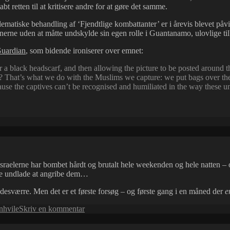
bt retten til at kritisere andre for at gøre det samme.
ematiske behandling af ‘Fjendtlige kombattanter’ er i årevis blevet påv
erne uden at måtte undskylde sin egen rolle i Guantanamo, ulovlige til
Guardian
, som bidende ironiserer over emnet:
black headscarf, and then allowing the picture to be posted around th
That’s what we do with the Muslims we capture: we put bags over their h
use the captives can’t be recognised and humiliated in the way these un
raelerne har bombet hårdt og brutalt hele weekenden og hele natten – og f
ikke undlade at angribe dem…
 desværre. Men det er et første forsøg – og første gang i en måned der
e
til
nhvile
Skriv en kommentar
Håbet
er