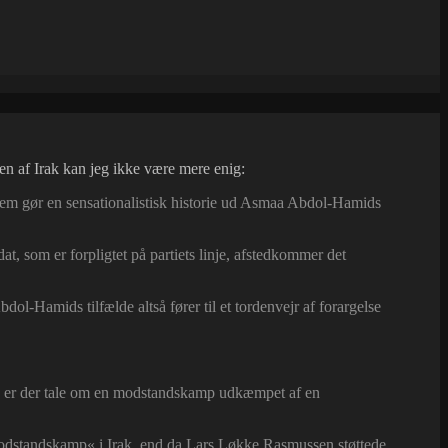
en af Irak kan jeg ikke være mere enig:
frem gør en sensationalistisk historie ud Asmaa Abdol-Hamids
dat, som er forpligtet på partiets linje, afstedkommer det
l-Hamids tilfælde altså fører til et tordenvejr af forargelse
ak, er der tale om en modstandskamp udkæmpet af en
 modstandskamp« i Irak, end da Lars Løkke Rasmussen støttede