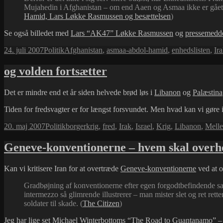
Mujahedin i Afghanistan – om end Aaen og Asmaa ikke er gået ti
Hamid, Lars Løkke Rasmussen og besættelsen
)
Se også billedet med
Lars “AK47” Løkke Rasmussen
og
pressemedde
Udgivet
Kategorier
Tags
24. juli 2007
Politik
Afghanistan
,
asmaa-abdol-hamid
,
enhedslisten
,
Ir
i
og volden fortsætter
Det er mindre end et år siden helvede brød løs i
Libanon
og
Palæstina
Tiden for fredsvagter er for længst forsvundet. Men hvad kan vi gøre i 
Udgivet
Kategorier
Tags
20. maj 2007
Politik
borgerkrig
,
fred
,
Irak
,
Israel
,
Krig
,
Libanon
,
Mell
i
Geneve-konventionerne – hvem skal over
Kan vi kritisere Iran for at overtræde
Geneve-konventionerne
ved at o
Gradbøjning af konventionerne efter egen forgodtbefindende samt
intermezzo så glimrende illustrerer – man mister slet og ret ret
soldater til skade. (
The Citizen
)
Jeg har lige set Michael Winterbottoms “
The Road to Guantanamo
” –