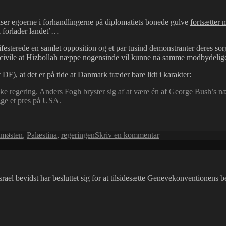
lysegrønt…
ser egoerne i forhandlingerne på diplomatiets bonede gulve
fortsætter 
el forlader landet’…
sterede en samlet opposition og et par tusind demonstranter deres sorg 
ge civile at Hizbollah næppe nogensinde vil kunne nå samme modbydelige
DF), at det er på tide at Danmark træder bare lidt i karakter:
regering. Anders Fogh bryster sig af at være én af George Bush’s nærme
ægge et pres på USA.
til
emøsten
,
Palæstina
,
regeringen
Skriv en kommentar
Våbenhvile
nu!
el bevidst har besluttet sig for at tilsidesætte Genevekonventionens be