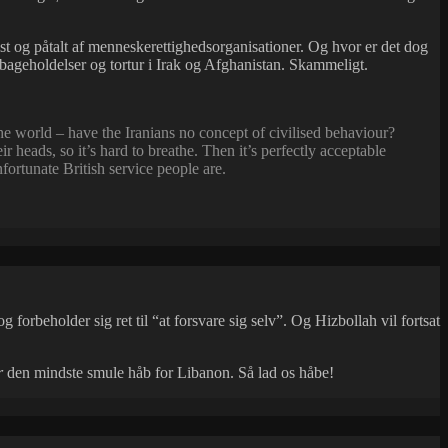
ist og påtalt af menneskerettighedsorganisationer. Og hvor er det dog
bageholdelser og tortur i Irak og Afghanistan. Skammeligt.
e world – have the Iranians no concept of civilised behaviour?
eads, so it’s hard to breathe. Then it’s perfectly acceptable
fortunate British service people are.
orbeholder sig ret til “at forsvare sig selv”. Og Hizbollah vil fortsat
r
den mindste smule håb for Libanon. Så lad os håbe!