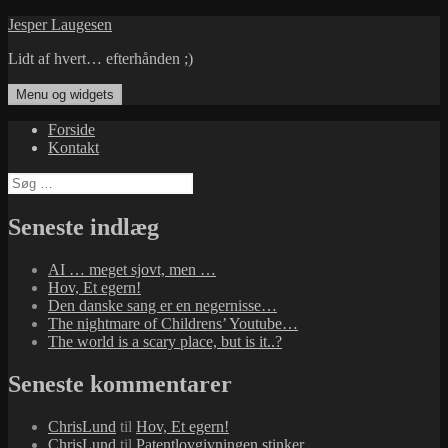
Hop
Jesper Laugesen
til
Lidt af hvert… efterhånden ;)
indhold
Menu og widgets
Forside
Kontakt
Søg
efter:
Seneste indlæg
AI … meget sjovt, men …
Hov, Et egern!
Den danske sang er en negernisse…
The nightmare of Childrens’ Youtube…
The world is a scary place, but is it..?
Seneste kommentarer
ChrisLund
til
Hov, Et egern!
ChrisLund
til
Patentlovgivningen stinker…