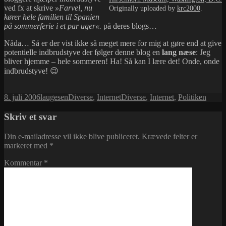
ved fx at skrive
»Farvel, nu
Originally uploaded by
krc2000
.
kører hele familien til Spanien
på sommerferie i et par uger«.
på deres blogs…
Nåda… Så er der vist ikke så meget mere for mig at gøre end at give
potentielle indbrudstyve der følger denne blog en
lang næse
: Jeg
bliver hjemme – hele sommeren! Ha! Så kan I lære det! Onde, onde
indbrudstyve! 😉
Udgivet
Forfatter
Kategorier
Tags
8. juli 2006
laugesen
Diverse
,
Internet
Diverse
,
Internet
,
Politiken
i
Skriv et svar
Din e-mailadresse vil ikke blive publiceret.
Krævede felter er
markeret med
*
Kommentar
*